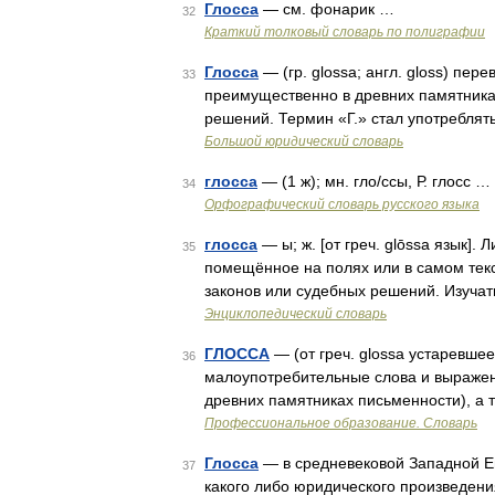
Глосса
— см. фонарик …
32
Краткий толковый словарь по полиграфии
Глосса
— (гр. glossa; англ. gloss) пе
33
преимущественно в древних памятника
решений. Термин «Г.» стал употреблять
Большой юридический словарь
глосса
— (1 ж); мн. гло/ссы, Р. глосс …
34
Орфографический словарь русского языка
глосса
— ы; ж. [от греч. glōssa язык].
35
помещённое на полях или в самом тек
законов или судебных решений. Изучат
Энциклопедический словарь
ГЛОССА
— (от греч. glossa устаревше
36
малоупотребительные слова и выражен
древних памятниках письменности), а 
Профессиональное образование. Словарь
Глосса
— в средневековой Западной Е
37
какого либо юридического произведени