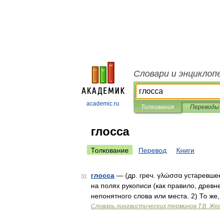
Словари и энциклоп
academic.ru
Толкования
Переводы
глосса
Толкование
Перевод
Книги
глосса
— (др. греч. γλώσσα устаревшее
31
на полях рукописи (как правило, древн
непонятного слова или места. 2) То же
Словарь лингвистических терминов Т.В. Же