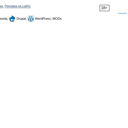
ка
,
Реклама на сайте
18+
omla,
Drupal,
WordPress, MODx.