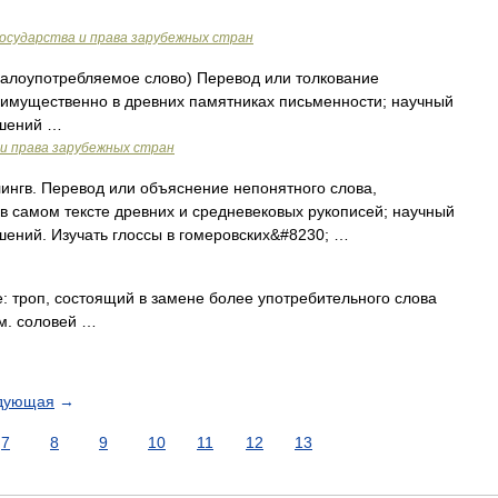
государства и права зарубежных стран
малоупотребляемое слово) Перевод или толкование
еимущественно в древних памятниках письменности; научный
ешений …
и права зарубежных стран
; лингв. Перевод или объяснение непонятного слова,
 самом тексте древних и средневековых рукописей; научный
ений. Изучать глоссы в гомеровских&#8230; …
: троп, состоящий в замене более употребительного слова
м. соловей …
дующая
→
7
8
9
10
11
12
13