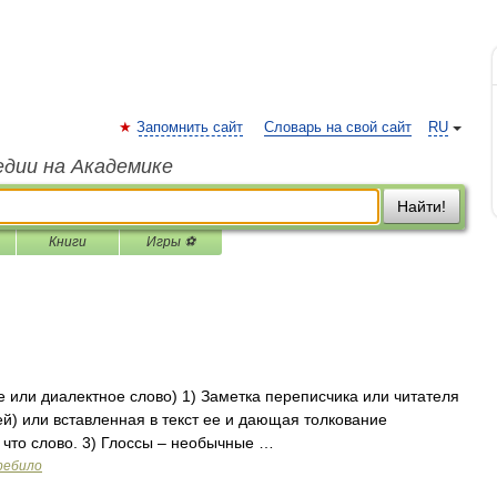
Запомнить сайт
Словарь на свой сайт
RU
едии на Академике
Найти!
Книги
Игры ⚽
 или диалектное слово) 1) Заметка переписчика или читателя
ей) или вставленная в текст ее и дающая толкование
, что слово. 3) Глоссы – необычные …
ребило