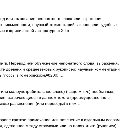
ревод или толкование непонятного слова или выражения,
х письменности; научный комментарий законов или судебных
ся в юридической литературе с XII в …
 Лингв. Перевод или объяснение непонятного слова, выражения,
сте древних и средневековых рукописей; научный комментарий
ь глоссы в гомеровских&#8230; …
е или малоупотребительное слово) (чаще мн. ч.) необычные,
ия, встречающиеся в данном тексте (преимущественно в
также разъяснения (или переводы) к ним …
вропе краткое примечание или пояснение к отдельным словам
я, сделанное между строчками или на полях книги (рукописи)