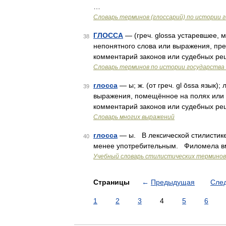
…
Словарь терминов (глоссарий) по истории 
ГЛОССА
— (греч. glossa устаревшее, 
38
непонятного слова или выражения, пр
комментарий законов или судебных р
Словарь терминов по истории государства 
глосса
— ы; ж. (от греч. gl ōssa язык)
39
выражения, помещённое на полях или в
комментарий законов или судебных реш
Словарь многих выражений
глосса
— ы. В лексической стилистике
40
менее употребительным. Филомела в
Учебный словарь стилистических терминов
Страницы
←
Предыдущая
Сле
1
2
3
4
5
6